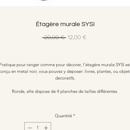
Étagère murale SYSI
Prix
Prix
 20,00 € 
12,00 €
original
promotionnel
Pratique pour ranger comme pour décorer, l'étagère murale SYSI es
conçu en metal noir, vous pouvez y deposer: livres, plantes, ou objet
decoratifs.
Ronde, elle dispose de 4 planches de tailles différentes.
Quantité
*