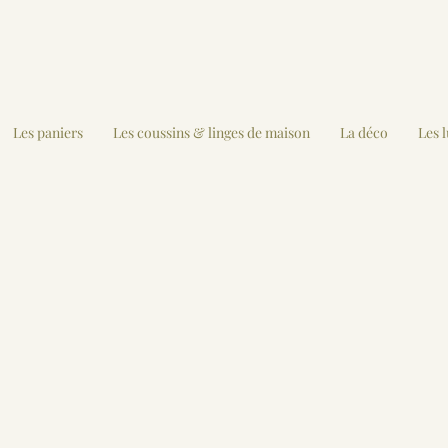
Les paniers
Les coussins & linges de maison
La déco
Les 