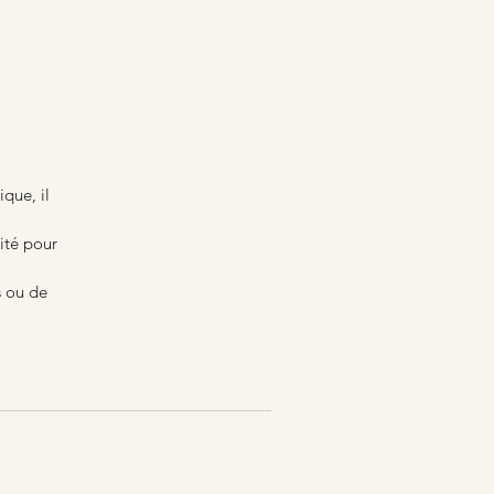
ique, il
ité pour
s ou de