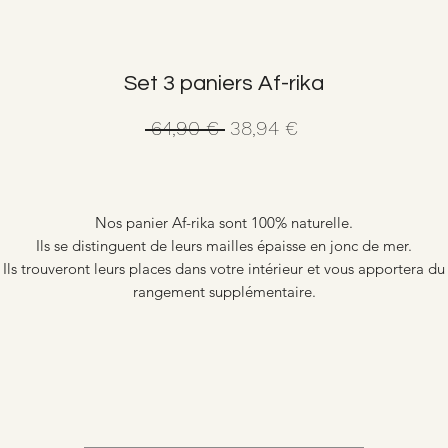
Set 3 paniers Af-rika
Prix
Prix
 64,90 € 
38,94 €
original
promotionnel
Nos panier Af-rika sont 100% naturelle.
Ils se distinguent de leurs mailles épaisse en jonc de mer.
Ils trouveront leurs places dans votre intérieur et vous apportera du
rangement supplémentaire.