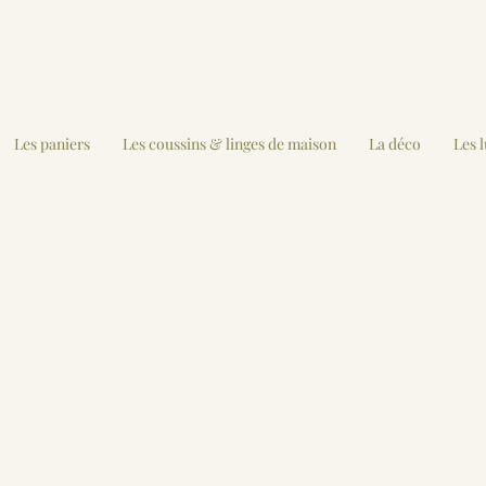
Les paniers
Les coussins & linges de maison
La déco
Les 