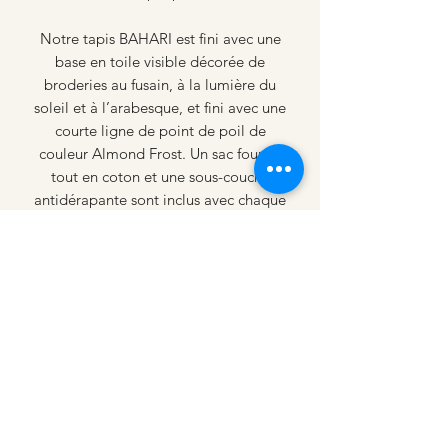
Notre tapis BAHARI est fini avec une
base en toile visible décorée de
broderies au fusain, à la lumière du
soleil et à l’arabesque, et fini avec une
courte ligne de point de poil de
couleur Almond Frost. Un sac fourre-
tout en coton et une sous-couche
antidérapante sont inclus avec chaque
tapis.
Fait à la main:
soigneusement fait à la
main un par un de manière
traditionnelle.
Respectueux de l’environnement
:
Laine avec colorants non toxiques.
Facile à combiner:
vous pouvez le