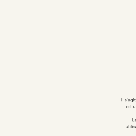
Il s'ag
est u
Le
utili