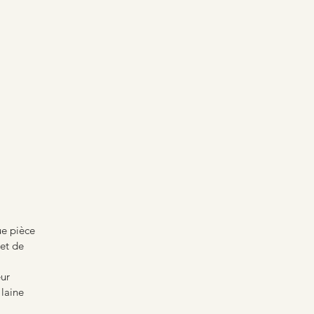
ue pièce
 et de
eur
 laine