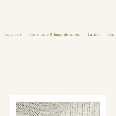
Les paniers
Les coussins & linges de maison
La déco
Les 