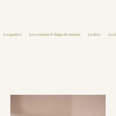
Les paniers
Les coussins & linges de maison
La déco
Les 